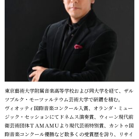
東京藝術大学附属音楽高等学校および同大学を経て、ザル
ツブルク・モーツァルテウム芸術大学で研鑽を積む。
ヴィオッティ国際音楽コンクール入賞、オランダ・ミュー
ジック・セッションにてドネムス演奏賞、ウィーン現代前
衛芸術団体ＴＡＭＡＭＵより現代芸術特別賞、カントゥ国
際音楽コンクール優勝など数多くの受賞歴を誇り、リサイ