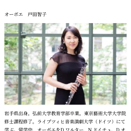
オーボエ 戸田智子
岩手県出身。弘前大学教育学部卒業。東京藝術大学大学院
修士課程修了。ライプツィヒ音楽演劇大学（ドイツ）にて
学ぶ。留学中、オーボエをD.ワルター、N.ドイチュ、D.オ