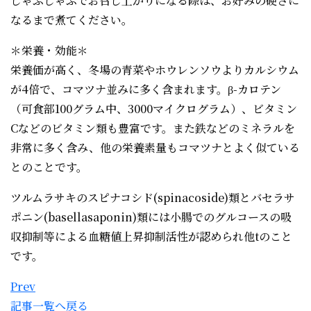
しゃぶしゃぶでお召し上がりになる際は、お好みの硬さに
なるまで煮てください。
＊栄養・効能＊
栄養価が高く、冬場の青菜やホウレンソウよりカルシウム
が4倍で、コマツナ並みに多く含まれます。β-カロテン
（可食部100グラム中、3000マイクログラム）、ビタミン
Cなどのビタミン類も豊富です。また鉄などのミネラルを
非常に多く含み、他の栄養素量もコマツナとよく似ている
とのことです。
ツルムラサキのスピナコシド(spinacoside)類とバセラサ
ポニン(basellasaponin)類には小腸でのグルコースの吸
収抑制等による血糖値上昇抑制活性が認められ他tのこと
です。
Prev
記事一覧へ戻る