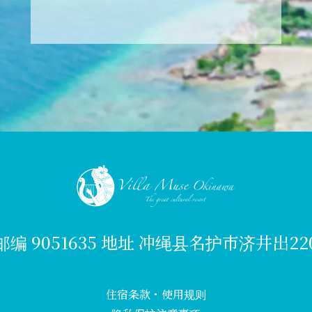
邮编 9051635 地址 冲绳县名护市济井出22
住宿条款・使用规则